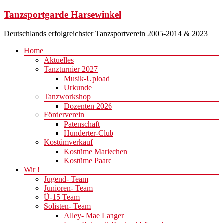
Zum
Tanzsportgarde Harsewinkel
Inhalt
springen
Deutschlands erfolgreichster Tanzsportverein 2005-2014 & 2023
Menü
Home
Aktuelles
Tanzturnier 2027
Musik-Upload
Urkunde
Tanzworkshop
Dozenten 2026
Förderverein
Patenschaft
Hunderter-Club
Kostümverkauf
Kostüme Mariechen
Kostüme Paare
Wir !
Jugend- Team
Junioren- Team
Ü-15 Team
Solisten- Team
Alley- Mae Langer