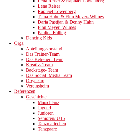
Lena Reiser & Raphael Löwenberg
Lena Reiser
Raphael Löwenberg
Tiana Hahn & Finn Meyer- Wilmes
Daria Pastijan & Denny Hahn
Finn Meyer- Wilmes
Paulina Fölling
Dancing Kids
Orga
Abteilungsvorstand
Das Trainer-Team
Das Betreuer- Team
Kreativ- Team
Backstage- Team
Das Social- Media Team
Orgateam
Vereinsheim
Referenzen
Geschichte
Marschtanz
Jugend
Junioren
Senioren/ Ü15
Tanzmariechen
Tanzpaare