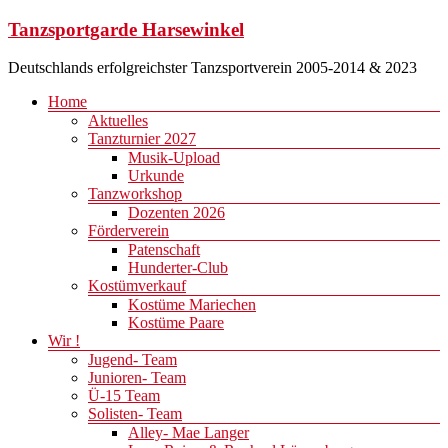
Zum
Tanzsportgarde Harsewinkel
Inhalt
springen
Deutschlands erfolgreichster Tanzsportverein 2005-2014 & 2023
Menü
Home
Aktuelles
Tanzturnier 2027
Musik-Upload
Urkunde
Tanzworkshop
Dozenten 2026
Förderverein
Patenschaft
Hunderter-Club
Kostümverkauf
Kostüme Mariechen
Kostüme Paare
Wir !
Jugend- Team
Junioren- Team
Ü-15 Team
Solisten- Team
Alley- Mae Langer