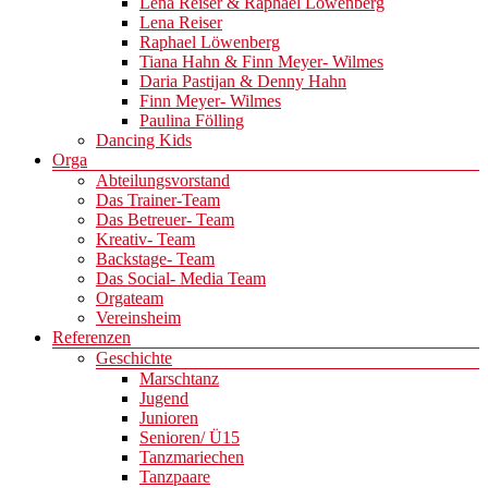
Lena Reiser & Raphael Löwenberg
Lena Reiser
Raphael Löwenberg
Tiana Hahn & Finn Meyer- Wilmes
Daria Pastijan & Denny Hahn
Finn Meyer- Wilmes
Paulina Fölling
Dancing Kids
Orga
Abteilungsvorstand
Das Trainer-Team
Das Betreuer- Team
Kreativ- Team
Backstage- Team
Das Social- Media Team
Orgateam
Vereinsheim
Referenzen
Geschichte
Marschtanz
Jugend
Junioren
Senioren/ Ü15
Tanzmariechen
Tanzpaare