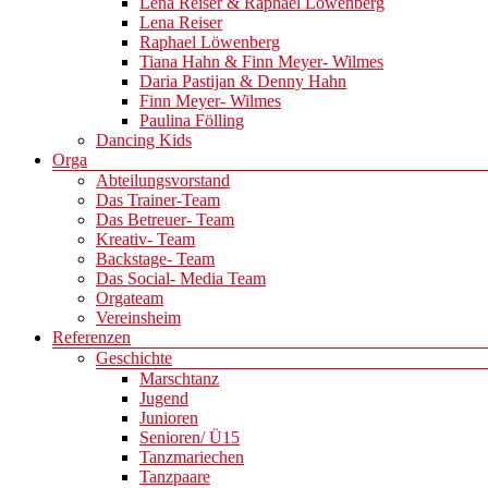
Lena Reiser & Raphael Löwenberg
Lena Reiser
Raphael Löwenberg
Tiana Hahn & Finn Meyer- Wilmes
Daria Pastijan & Denny Hahn
Finn Meyer- Wilmes
Paulina Fölling
Dancing Kids
Orga
Abteilungsvorstand
Das Trainer-Team
Das Betreuer- Team
Kreativ- Team
Backstage- Team
Das Social- Media Team
Orgateam
Vereinsheim
Referenzen
Geschichte
Marschtanz
Jugend
Junioren
Senioren/ Ü15
Tanzmariechen
Tanzpaare