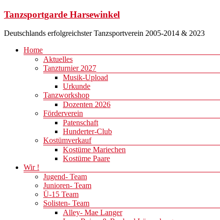
Zum
Tanzsportgarde Harsewinkel
Inhalt
springen
Deutschlands erfolgreichster Tanzsportverein 2005-2014 & 2023
Menü
Home
Aktuelles
Tanzturnier 2027
Musik-Upload
Urkunde
Tanzworkshop
Dozenten 2026
Förderverein
Patenschaft
Hunderter-Club
Kostümverkauf
Kostüme Mariechen
Kostüme Paare
Wir !
Jugend- Team
Junioren- Team
Ü-15 Team
Solisten- Team
Alley- Mae Langer