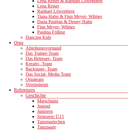
Lena Reiser & Raphael Löwenberg
Lena Reiser
Raphael Löwenberg
Tiana Hahn & Finn Meyer- Wilmes
Daria Pastijan & Denny Hahn
Finn Meyer- Wilmes
Paulina Fölling
Dancing Kids
Orga
Abteilungsvorstand
Das Trainer-Team
Das Betreuer- Team
Kreativ- Team
Backstage- Team
Das Social- Media Team
Orgateam
Vereinsheim
Referenzen
Geschichte
Marschtanz
Jugend
Junioren
Senioren/ Ü15
Tanzmariechen
Tanzpaare