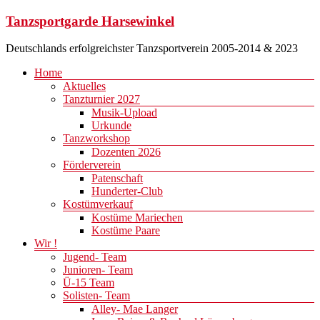
Zum
Tanzsportgarde Harsewinkel
Inhalt
springen
Deutschlands erfolgreichster Tanzsportverein 2005-2014 & 2023
Menü
Home
Aktuelles
Tanzturnier 2027
Musik-Upload
Urkunde
Tanzworkshop
Dozenten 2026
Förderverein
Patenschaft
Hunderter-Club
Kostümverkauf
Kostüme Mariechen
Kostüme Paare
Wir !
Jugend- Team
Junioren- Team
Ü-15 Team
Solisten- Team
Alley- Mae Langer