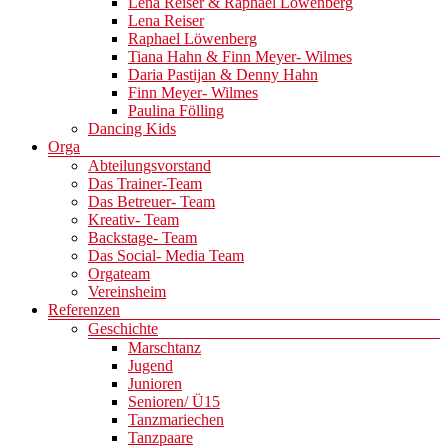
Lena Reiser & Raphael Löwenberg
Lena Reiser
Raphael Löwenberg
Tiana Hahn & Finn Meyer- Wilmes
Daria Pastijan & Denny Hahn
Finn Meyer- Wilmes
Paulina Fölling
Dancing Kids
Orga
Abteilungsvorstand
Das Trainer-Team
Das Betreuer- Team
Kreativ- Team
Backstage- Team
Das Social- Media Team
Orgateam
Vereinsheim
Referenzen
Geschichte
Marschtanz
Jugend
Junioren
Senioren/ Ü15
Tanzmariechen
Tanzpaare