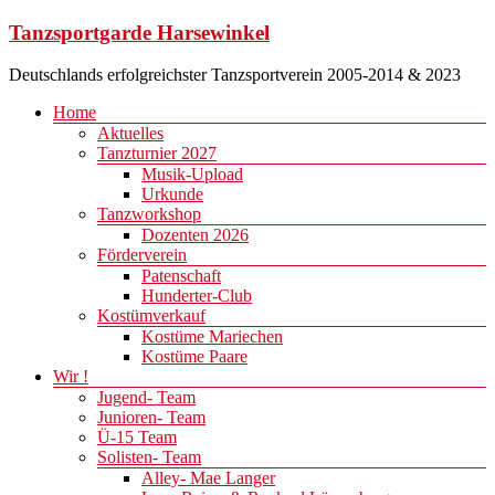
Zum
Tanzsportgarde Harsewinkel
Inhalt
springen
Deutschlands erfolgreichster Tanzsportverein 2005-2014 & 2023
Menü
Home
Aktuelles
Tanzturnier 2027
Musik-Upload
Urkunde
Tanzworkshop
Dozenten 2026
Förderverein
Patenschaft
Hunderter-Club
Kostümverkauf
Kostüme Mariechen
Kostüme Paare
Wir !
Jugend- Team
Junioren- Team
Ü-15 Team
Solisten- Team
Alley- Mae Langer