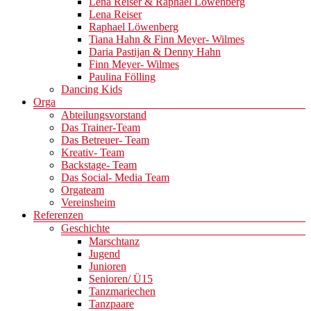
Lena Reiser & Raphael Löwenberg
Lena Reiser
Raphael Löwenberg
Tiana Hahn & Finn Meyer- Wilmes
Daria Pastijan & Denny Hahn
Finn Meyer- Wilmes
Paulina Fölling
Dancing Kids
Orga
Abteilungsvorstand
Das Trainer-Team
Das Betreuer- Team
Kreativ- Team
Backstage- Team
Das Social- Media Team
Orgateam
Vereinsheim
Referenzen
Geschichte
Marschtanz
Jugend
Junioren
Senioren/ Ü15
Tanzmariechen
Tanzpaare