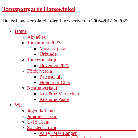
Zum
Tanzsportgarde Harsewinkel
Inhalt
springen
Deutschlands erfolgreichster Tanzsportverein 2005-2014 & 2023
Menü
Home
Aktuelles
Tanzturnier 2027
Musik-Upload
Urkunde
Tanzworkshop
Dozenten 2026
Förderverein
Patenschaft
Hunderter-Club
Kostümverkauf
Kostüme Mariechen
Kostüme Paare
Wir !
Jugend- Team
Junioren- Team
Ü-15 Team
Solisten- Team
Alley- Mae Langer