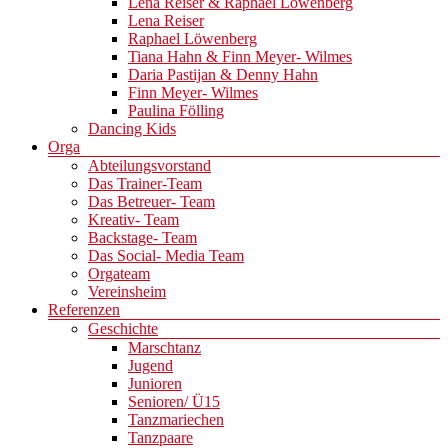
Lena Reiser & Raphael Löwenberg
Lena Reiser
Raphael Löwenberg
Tiana Hahn & Finn Meyer- Wilmes
Daria Pastijan & Denny Hahn
Finn Meyer- Wilmes
Paulina Fölling
Dancing Kids
Orga
Abteilungsvorstand
Das Trainer-Team
Das Betreuer- Team
Kreativ- Team
Backstage- Team
Das Social- Media Team
Orgateam
Vereinsheim
Referenzen
Geschichte
Marschtanz
Jugend
Junioren
Senioren/ Ü15
Tanzmariechen
Tanzpaare