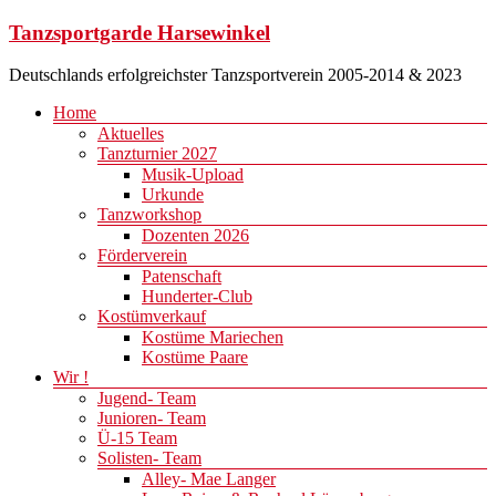
Zum
Tanzsportgarde Harsewinkel
Inhalt
springen
Deutschlands erfolgreichster Tanzsportverein 2005-2014 & 2023
Menü
Home
Aktuelles
Tanzturnier 2027
Musik-Upload
Urkunde
Tanzworkshop
Dozenten 2026
Förderverein
Patenschaft
Hunderter-Club
Kostümverkauf
Kostüme Mariechen
Kostüme Paare
Wir !
Jugend- Team
Junioren- Team
Ü-15 Team
Solisten- Team
Alley- Mae Langer