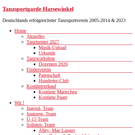
Zum
Tanzsportgarde Harsewinkel
Inhalt
springen
Deutschlands erfolgreichster Tanzsportverein 2005-2014 & 2023
Menü
Home
Aktuelles
Tanzturnier 2027
Musik-Upload
Urkunde
Tanzworkshop
Dozenten 2026
Förderverein
Patenschaft
Hunderter-Club
Kostümverkauf
Kostüme Mariechen
Kostüme Paare
Wir !
Jugend- Team
Junioren- Team
Ü-15 Team
Solisten- Team
Alley- Mae Langer