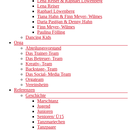
Lena Reiser & Raphael Löwenberg
Lena Reiser
Raphael Löwenberg
Tiana Hahn & Finn Meyer- Wilmes
Daria Pastijan & Denny Hahn
Finn Meyer- Wilmes
Paulina Fölling
Dancing Kids
Orga
Abteilungsvorstand
Das Trainer-Team
Das Betreuer- Team
Kreativ- Team
Backstage- Team
Das Social- Media Team
Orgateam
Vereinsheim
Referenzen
Geschichte
Marschtanz
Jugend
Junioren
Senioren/ Ü15
Tanzmariechen
Tanzpaare