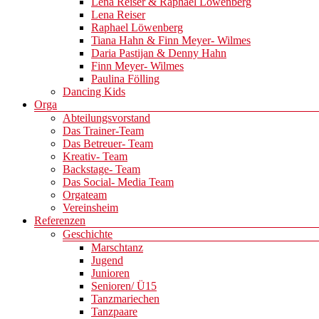
Lena Reiser & Raphael Löwenberg
Lena Reiser
Raphael Löwenberg
Tiana Hahn & Finn Meyer- Wilmes
Daria Pastijan & Denny Hahn
Finn Meyer- Wilmes
Paulina Fölling
Dancing Kids
Orga
Abteilungsvorstand
Das Trainer-Team
Das Betreuer- Team
Kreativ- Team
Backstage- Team
Das Social- Media Team
Orgateam
Vereinsheim
Referenzen
Geschichte
Marschtanz
Jugend
Junioren
Senioren/ Ü15
Tanzmariechen
Tanzpaare