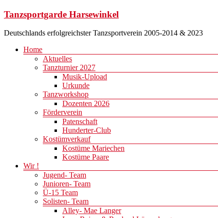
Zum
Tanzsportgarde Harsewinkel
Inhalt
springen
Deutschlands erfolgreichster Tanzsportverein 2005-2014 & 2023
Menü
Home
Aktuelles
Tanzturnier 2027
Musik-Upload
Urkunde
Tanzworkshop
Dozenten 2026
Förderverein
Patenschaft
Hunderter-Club
Kostümverkauf
Kostüme Mariechen
Kostüme Paare
Wir !
Jugend- Team
Junioren- Team
Ü-15 Team
Solisten- Team
Alley- Mae Langer