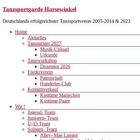
Zum
Tanzsportgarde Harsewinkel
Inhalt
springen
Deutschlands erfolgreichster Tanzsportverein 2005-2014 & 2023
Menü
Home
Aktuelles
Tanzturnier 2027
Musik-Upload
Urkunde
Tanzworkshop
Dozenten 2026
Förderverein
Patenschaft
Hunderter-Club
Kostümverkauf
Kostüme Mariechen
Kostüme Paare
Wir !
Jugend- Team
Junioren- Team
Ü-15 Team
Solisten- Team
Alley- Mae Langer