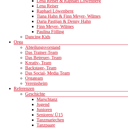
Lena Reiser & Raphael Löwenberg
Lena Reiser
Raphael Löwenberg
Tiana Hahn & Finn Meyer- Wilmes
Daria Pastijan & Denny Hahn
Finn Meyer- Wilmes
Paulina Fölling
Dancing Kids
Orga
Abteilungsvorstand
Das Trainer-Team
Das Betreuer- Team
Kreativ- Team
Backstage- Team
Das Social- Media Team
Orgateam
Vereinsheim
Referenzen
Geschichte
Marschtanz
Jugend
Junioren
Senioren/ Ü15
Tanzmariechen
Tanzpaare