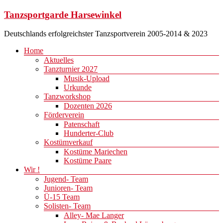
Zum
Tanzsportgarde Harsewinkel
Inhalt
springen
Deutschlands erfolgreichster Tanzsportverein 2005-2014 & 2023
Menü
Home
Aktuelles
Tanzturnier 2027
Musik-Upload
Urkunde
Tanzworkshop
Dozenten 2026
Förderverein
Patenschaft
Hunderter-Club
Kostümverkauf
Kostüme Mariechen
Kostüme Paare
Wir !
Jugend- Team
Junioren- Team
Ü-15 Team
Solisten- Team
Alley- Mae Langer