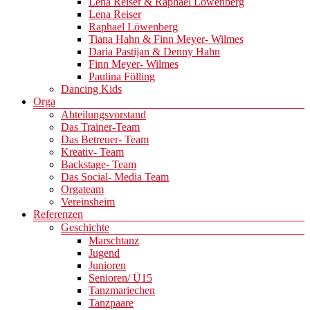
Lena Reiser & Raphael Löwenberg
Lena Reiser
Raphael Löwenberg
Tiana Hahn & Finn Meyer- Wilmes
Daria Pastijan & Denny Hahn
Finn Meyer- Wilmes
Paulina Fölling
Dancing Kids
Orga
Abteilungsvorstand
Das Trainer-Team
Das Betreuer- Team
Kreativ- Team
Backstage- Team
Das Social- Media Team
Orgateam
Vereinsheim
Referenzen
Geschichte
Marschtanz
Jugend
Junioren
Senioren/ Ü15
Tanzmariechen
Tanzpaare