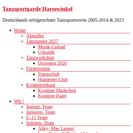
Zum
Tanzsportgarde Harsewinkel
Inhalt
springen
Deutschlands erfolgreichster Tanzsportverein 2005-2014 & 2023
Menü
Home
Aktuelles
Tanzturnier 2027
Musik-Upload
Urkunde
Tanzworkshop
Dozenten 2026
Förderverein
Patenschaft
Hunderter-Club
Kostümverkauf
Kostüme Mariechen
Kostüme Paare
Wir !
Jugend- Team
Junioren- Team
Ü-15 Team
Solisten- Team
Alley- Mae Langer