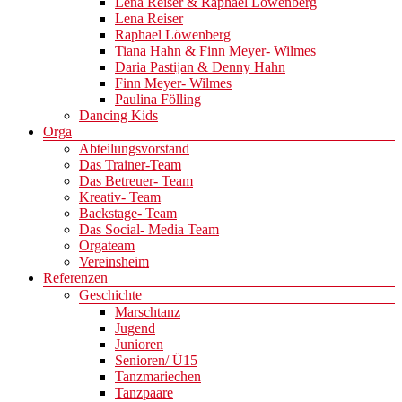
Lena Reiser & Raphael Löwenberg
Lena Reiser
Raphael Löwenberg
Tiana Hahn & Finn Meyer- Wilmes
Daria Pastijan & Denny Hahn
Finn Meyer- Wilmes
Paulina Fölling
Dancing Kids
Orga
Abteilungsvorstand
Das Trainer-Team
Das Betreuer- Team
Kreativ- Team
Backstage- Team
Das Social- Media Team
Orgateam
Vereinsheim
Referenzen
Geschichte
Marschtanz
Jugend
Junioren
Senioren/ Ü15
Tanzmariechen
Tanzpaare