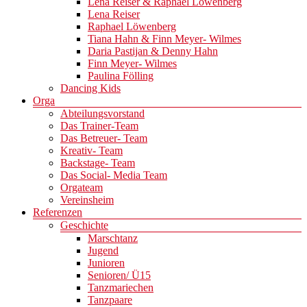
Lena Reiser & Raphael Löwenberg
Lena Reiser
Raphael Löwenberg
Tiana Hahn & Finn Meyer- Wilmes
Daria Pastijan & Denny Hahn
Finn Meyer- Wilmes
Paulina Fölling
Dancing Kids
Orga
Abteilungsvorstand
Das Trainer-Team
Das Betreuer- Team
Kreativ- Team
Backstage- Team
Das Social- Media Team
Orgateam
Vereinsheim
Referenzen
Geschichte
Marschtanz
Jugend
Junioren
Senioren/ Ü15
Tanzmariechen
Tanzpaare