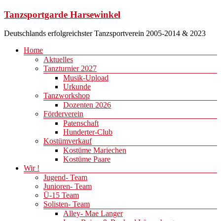
Zum
Tanzsportgarde Harsewinkel
Inhalt
springen
Deutschlands erfolgreichster Tanzsportverein 2005-2014 & 2023
Menü
Home
Aktuelles
Tanzturnier 2027
Musik-Upload
Urkunde
Tanzworkshop
Dozenten 2026
Förderverein
Patenschaft
Hunderter-Club
Kostümverkauf
Kostüme Mariechen
Kostüme Paare
Wir !
Jugend- Team
Junioren- Team
Ü-15 Team
Solisten- Team
Alley- Mae Langer