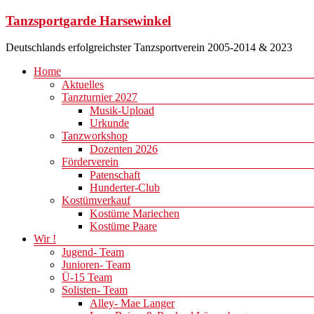
Zum
Tanzsportgarde Harsewinkel
Inhalt
springen
Deutschlands erfolgreichster Tanzsportverein 2005-2014 & 2023
Menü
Home
Aktuelles
Tanzturnier 2027
Musik-Upload
Urkunde
Tanzworkshop
Dozenten 2026
Förderverein
Patenschaft
Hunderter-Club
Kostümverkauf
Kostüme Mariechen
Kostüme Paare
Wir !
Jugend- Team
Junioren- Team
Ü-15 Team
Solisten- Team
Alley- Mae Langer