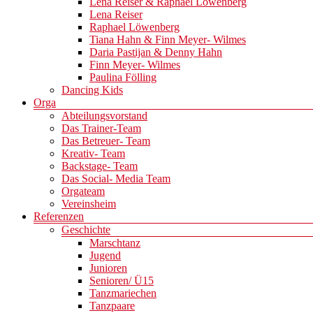
Lena Reiser & Raphael Löwenberg
Lena Reiser
Raphael Löwenberg
Tiana Hahn & Finn Meyer- Wilmes
Daria Pastijan & Denny Hahn
Finn Meyer- Wilmes
Paulina Fölling
Dancing Kids
Orga
Abteilungsvorstand
Das Trainer-Team
Das Betreuer- Team
Kreativ- Team
Backstage- Team
Das Social- Media Team
Orgateam
Vereinsheim
Referenzen
Geschichte
Marschtanz
Jugend
Junioren
Senioren/ Ü15
Tanzmariechen
Tanzpaare