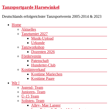
Zum
Tanzsportgarde Harsewinkel
Inhalt
springen
Deutschlands erfolgreichster Tanzsportverein 2005-2014 & 2023
Menü
Home
Aktuelles
Tanzturnier 2027
Musik-Upload
Urkunde
Tanzworkshop
Dozenten 2026
Förderverein
Patenschaft
Hunderter-Club
Kostümverkauf
Kostüme Mariechen
Kostüme Paare
Wir !
Jugend- Team
Junioren- Team
Ü-15 Team
Solisten- Team
Alley- Mae Langer