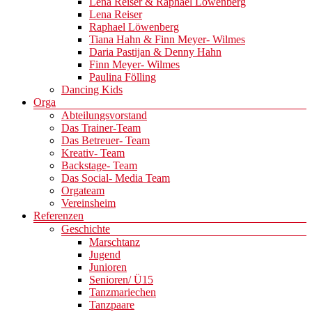
Lena Reiser & Raphael Löwenberg
Lena Reiser
Raphael Löwenberg
Tiana Hahn & Finn Meyer- Wilmes
Daria Pastijan & Denny Hahn
Finn Meyer- Wilmes
Paulina Fölling
Dancing Kids
Orga
Abteilungsvorstand
Das Trainer-Team
Das Betreuer- Team
Kreativ- Team
Backstage- Team
Das Social- Media Team
Orgateam
Vereinsheim
Referenzen
Geschichte
Marschtanz
Jugend
Junioren
Senioren/ Ü15
Tanzmariechen
Tanzpaare