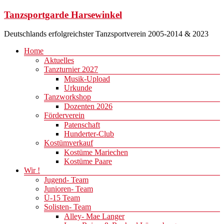
Zum
Tanzsportgarde Harsewinkel
Inhalt
springen
Deutschlands erfolgreichster Tanzsportverein 2005-2014 & 2023
Menü
Home
Aktuelles
Tanzturnier 2027
Musik-Upload
Urkunde
Tanzworkshop
Dozenten 2026
Förderverein
Patenschaft
Hunderter-Club
Kostümverkauf
Kostüme Mariechen
Kostüme Paare
Wir !
Jugend- Team
Junioren- Team
Ü-15 Team
Solisten- Team
Alley- Mae Langer