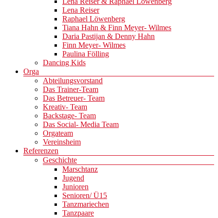
Lena Reiser & Raphael Löwenberg
Lena Reiser
Raphael Löwenberg
Tiana Hahn & Finn Meyer- Wilmes
Daria Pastijan & Denny Hahn
Finn Meyer- Wilmes
Paulina Fölling
Dancing Kids
Orga
Abteilungsvorstand
Das Trainer-Team
Das Betreuer- Team
Kreativ- Team
Backstage- Team
Das Social- Media Team
Orgateam
Vereinsheim
Referenzen
Geschichte
Marschtanz
Jugend
Junioren
Senioren/ Ü15
Tanzmariechen
Tanzpaare