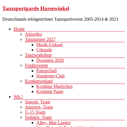
Zum
Tanzsportgarde Harsewinkel
Inhalt
springen
Deutschlands erfolgreichster Tanzsportverein 2005-2014 & 2023
Menü
Home
Aktuelles
Tanzturnier 2027
Musik-Upload
Urkunde
Tanzworkshop
Dozenten 2026
Förderverein
Patenschaft
Hunderter-Club
Kostümverkauf
Kostüme Mariechen
Kostüme Paare
Wir !
Jugend- Team
Junioren- Team
Ü-15 Team
Solisten- Team
Alley- Mae Langer