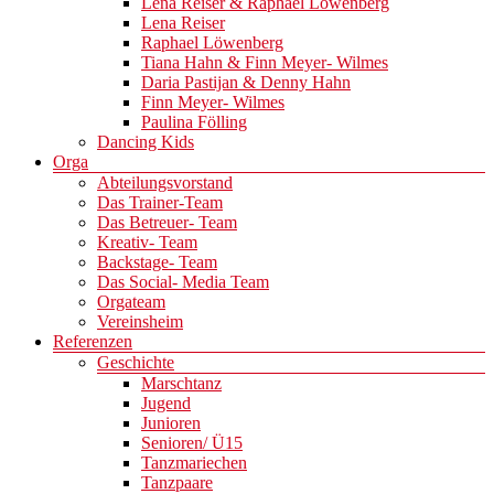
Lena Reiser & Raphael Löwenberg
Lena Reiser
Raphael Löwenberg
Tiana Hahn & Finn Meyer- Wilmes
Daria Pastijan & Denny Hahn
Finn Meyer- Wilmes
Paulina Fölling
Dancing Kids
Orga
Abteilungsvorstand
Das Trainer-Team
Das Betreuer- Team
Kreativ- Team
Backstage- Team
Das Social- Media Team
Orgateam
Vereinsheim
Referenzen
Geschichte
Marschtanz
Jugend
Junioren
Senioren/ Ü15
Tanzmariechen
Tanzpaare