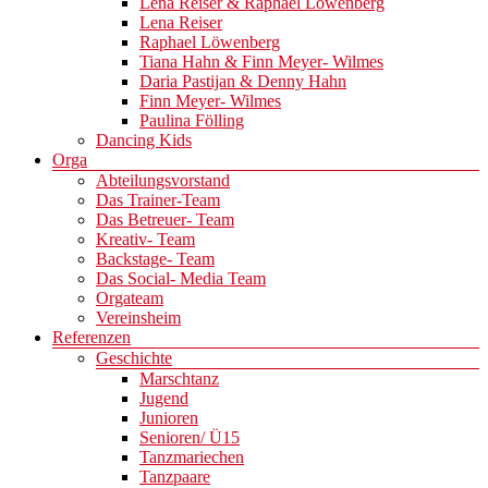
Lena Reiser & Raphael Löwenberg
Lena Reiser
Raphael Löwenberg
Tiana Hahn & Finn Meyer- Wilmes
Daria Pastijan & Denny Hahn
Finn Meyer- Wilmes
Paulina Fölling
Dancing Kids
Orga
Abteilungsvorstand
Das Trainer-Team
Das Betreuer- Team
Kreativ- Team
Backstage- Team
Das Social- Media Team
Orgateam
Vereinsheim
Referenzen
Geschichte
Marschtanz
Jugend
Junioren
Senioren/ Ü15
Tanzmariechen
Tanzpaare