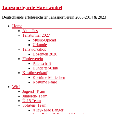
Zum
Tanzsportgarde Harsewinkel
Inhalt
springen
Deutschlands erfolgreichster Tanzsportverein 2005-2014 & 2023
Menü
Home
Aktuelles
Tanzturnier 2027
Musik-Upload
Urkunde
Tanzworkshop
Dozenten 2026
Förderverein
Patenschaft
Hunderter-Club
Kostümverkauf
Kostüme Mariechen
Kostüme Paare
Wir !
Jugend- Team
Junioren- Team
Ü-15 Team
Solisten- Team
Alley- Mae Langer