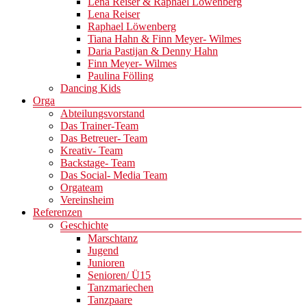
Lena Reiser & Raphael Löwenberg
Lena Reiser
Raphael Löwenberg
Tiana Hahn & Finn Meyer- Wilmes
Daria Pastijan & Denny Hahn
Finn Meyer- Wilmes
Paulina Fölling
Dancing Kids
Orga
Abteilungsvorstand
Das Trainer-Team
Das Betreuer- Team
Kreativ- Team
Backstage- Team
Das Social- Media Team
Orgateam
Vereinsheim
Referenzen
Geschichte
Marschtanz
Jugend
Junioren
Senioren/ Ü15
Tanzmariechen
Tanzpaare