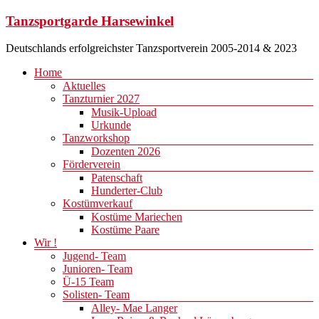
Zum
Tanzsportgarde Harsewinkel
Inhalt
springen
Deutschlands erfolgreichster Tanzsportverein 2005-2014 & 2023
Menü
Home
Aktuelles
Tanzturnier 2027
Musik-Upload
Urkunde
Tanzworkshop
Dozenten 2026
Förderverein
Patenschaft
Hunderter-Club
Kostümverkauf
Kostüme Mariechen
Kostüme Paare
Wir !
Jugend- Team
Junioren- Team
Ü-15 Team
Solisten- Team
Alley- Mae Langer