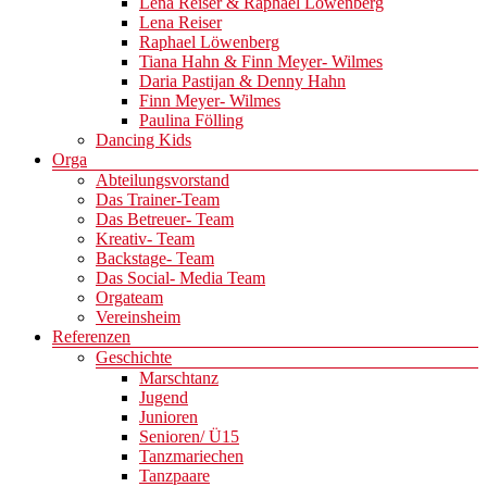
Lena Reiser & Raphael Löwenberg
Lena Reiser
Raphael Löwenberg
Tiana Hahn & Finn Meyer- Wilmes
Daria Pastijan & Denny Hahn
Finn Meyer- Wilmes
Paulina Fölling
Dancing Kids
Orga
Abteilungsvorstand
Das Trainer-Team
Das Betreuer- Team
Kreativ- Team
Backstage- Team
Das Social- Media Team
Orgateam
Vereinsheim
Referenzen
Geschichte
Marschtanz
Jugend
Junioren
Senioren/ Ü15
Tanzmariechen
Tanzpaare