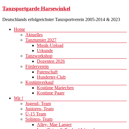
Zum
Tanzsportgarde Harsewinkel
Inhalt
springen
Deutschlands erfolgreichster Tanzsportverein 2005-2014 & 2023
Menü
Home
Aktuelles
Tanzturnier 2027
Musik-Upload
Urkunde
Tanzworkshop
Dozenten 2026
Förderverein
Patenschaft
Hunderter-Club
Kostümverkauf
Kostüme Mariechen
Kostüme Paare
Wir !
Jugend- Team
Junioren- Team
Ü-15 Team
Solisten- Team
Alley- Mae Langer