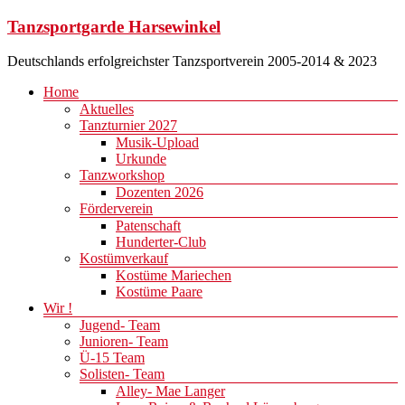
Zum
Tanzsportgarde Harsewinkel
Inhalt
springen
Deutschlands erfolgreichster Tanzsportverein 2005-2014 & 2023
Menü
Home
Aktuelles
Tanzturnier 2027
Musik-Upload
Urkunde
Tanzworkshop
Dozenten 2026
Förderverein
Patenschaft
Hunderter-Club
Kostümverkauf
Kostüme Mariechen
Kostüme Paare
Wir !
Jugend- Team
Junioren- Team
Ü-15 Team
Solisten- Team
Alley- Mae Langer