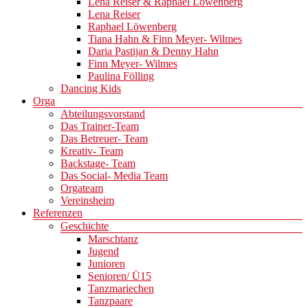
Lena Reiser & Raphael Löwenberg
Lena Reiser
Raphael Löwenberg
Tiana Hahn & Finn Meyer- Wilmes
Daria Pastijan & Denny Hahn
Finn Meyer- Wilmes
Paulina Fölling
Dancing Kids
Orga
Abteilungsvorstand
Das Trainer-Team
Das Betreuer- Team
Kreativ- Team
Backstage- Team
Das Social- Media Team
Orgateam
Vereinsheim
Referenzen
Geschichte
Marschtanz
Jugend
Junioren
Senioren/ Ü15
Tanzmariechen
Tanzpaare