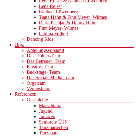
Lena Reiser & Raphael Löwenberg
Lena Reiser
Raphael Löwenberg
Tiana Hahn & Finn Meyer- Wilmes
Daria Pastijan & Denny Hahn
Finn Meyer- Wilmes
Paulina Fölling
Dancing Kids
Orga
Abteilungsvorstand
Das Trainer-Team
Das Betreuer- Team
Kreativ- Team
Backstage- Team
Das Social- Media Team
Orgateam
Vereinsheim
Referenzen
Geschichte
Marschtanz
Jugend
Junioren
Senioren/ Ü15
Tanzmariechen
Tanzpaare