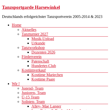
Zum
Tanzsportgarde Harsewinkel
Inhalt
springen
Deutschlands erfolgreichster Tanzsportverein 2005-2014 & 2023
Menü
Home
Aktuelles
Tanzturnier 2027
Musik-Upload
Urkunde
Tanzworkshop
Dozenten 2026
Förderverein
Patenschaft
Hunderter-Club
Kostümverkauf
Kostüme Mariechen
Kostüme Paare
Wir !
Jugend- Team
Junioren- Team
Ü-15 Team
Solisten- Team
Alley- Mae Langer