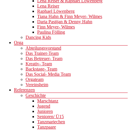
Lena Reiser & Raphael Löwenberg
Lena Reiser
Raphael Löwenberg
Tiana Hahn & Finn Meyer- Wilmes
Daria Pastijan & Denny Hahn
Finn Meyer- Wilmes
Paulina Fölling
Dancing Kids
Orga
Abteilungsvorstand
Das Trainer-Team
Das Betreuer- Team
Kreativ- Team
Backstage- Team
Das Social- Media Team
Orgateam
Vereinsheim
Referenzen
Geschichte
Marschtanz
Jugend
Junioren
Senioren/ Ü15
Tanzmariechen
Tanzpaare