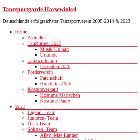
Zum
Tanzsportgarde Harsewinkel
Inhalt
springen
Deutschlands erfolgreichster Tanzsportverein 2005-2014 & 2023
Menü
Home
Aktuelles
Tanzturnier 2027
Musik-Upload
Urkunde
Tanzworkshop
Dozenten 2026
Förderverein
Patenschaft
Hunderter-Club
Kostümverkauf
Kostüme Mariechen
Kostüme Paare
Wir !
Jugend- Team
Junioren- Team
Ü-15 Team
Solisten- Team
Alley- Mae Langer