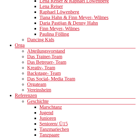
Lena Reiser & Raphael Löwenberg
Lena Reiser
Raphael Löwenberg
Tiana Hahn & Finn Meyer- Wilmes
Daria Pastijan & Denny Hahn
Finn Meyer- Wilmes
Paulina Fölling
Dancing Kids
Orga
Abteilungsvorstand
Das Trainer-Team
Das Betreuer- Team
Kreativ- Team
Backstage- Team
Das Social- Media Team
Orgateam
Vereinsheim
Referenzen
Geschichte
Marschtanz
Jugend
Junioren
Senioren/ Ü15
Tanzmariechen
Tanzpaare