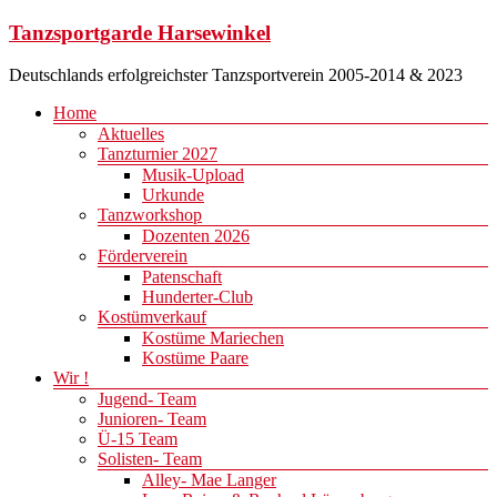
Zum
Tanzsportgarde Harsewinkel
Inhalt
springen
Deutschlands erfolgreichster Tanzsportverein 2005-2014 & 2023
Menü
Home
Aktuelles
Tanzturnier 2027
Musik-Upload
Urkunde
Tanzworkshop
Dozenten 2026
Förderverein
Patenschaft
Hunderter-Club
Kostümverkauf
Kostüme Mariechen
Kostüme Paare
Wir !
Jugend- Team
Junioren- Team
Ü-15 Team
Solisten- Team
Alley- Mae Langer