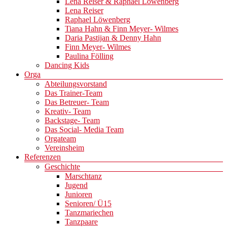
Lena Reiser & Raphael Löwenberg
Lena Reiser
Raphael Löwenberg
Tiana Hahn & Finn Meyer- Wilmes
Daria Pastijan & Denny Hahn
Finn Meyer- Wilmes
Paulina Fölling
Dancing Kids
Orga
Abteilungsvorstand
Das Trainer-Team
Das Betreuer- Team
Kreativ- Team
Backstage- Team
Das Social- Media Team
Orgateam
Vereinsheim
Referenzen
Geschichte
Marschtanz
Jugend
Junioren
Senioren/ Ü15
Tanzmariechen
Tanzpaare