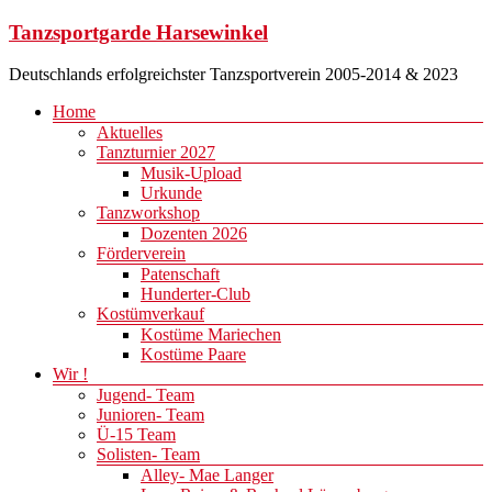
Zum
Tanzsportgarde Harsewinkel
Inhalt
springen
Deutschlands erfolgreichster Tanzsportverein 2005-2014 & 2023
Menü
Home
Aktuelles
Tanzturnier 2027
Musik-Upload
Urkunde
Tanzworkshop
Dozenten 2026
Förderverein
Patenschaft
Hunderter-Club
Kostümverkauf
Kostüme Mariechen
Kostüme Paare
Wir !
Jugend- Team
Junioren- Team
Ü-15 Team
Solisten- Team
Alley- Mae Langer