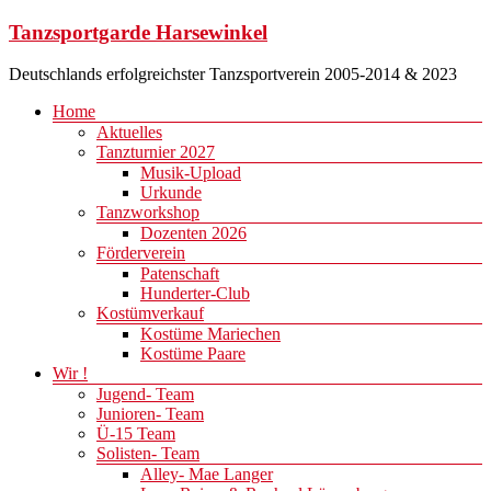
Zum
Tanzsportgarde Harsewinkel
Inhalt
springen
Deutschlands erfolgreichster Tanzsportverein 2005-2014 & 2023
Menü
Home
Aktuelles
Tanzturnier 2027
Musik-Upload
Urkunde
Tanzworkshop
Dozenten 2026
Förderverein
Patenschaft
Hunderter-Club
Kostümverkauf
Kostüme Mariechen
Kostüme Paare
Wir !
Jugend- Team
Junioren- Team
Ü-15 Team
Solisten- Team
Alley- Mae Langer