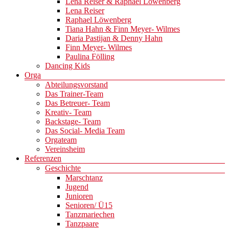
Lena Reiser & Raphael Löwenberg
Lena Reiser
Raphael Löwenberg
Tiana Hahn & Finn Meyer- Wilmes
Daria Pastijan & Denny Hahn
Finn Meyer- Wilmes
Paulina Fölling
Dancing Kids
Orga
Abteilungsvorstand
Das Trainer-Team
Das Betreuer- Team
Kreativ- Team
Backstage- Team
Das Social- Media Team
Orgateam
Vereinsheim
Referenzen
Geschichte
Marschtanz
Jugend
Junioren
Senioren/ Ü15
Tanzmariechen
Tanzpaare