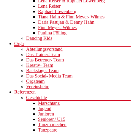
Lena Reiser & Raphael Löwenberg
Lena Reiser
Raphael Löwenberg
Tiana Hahn & Finn Meyer- Wilmes
Daria Pastijan & Denny Hahn
Finn Meyer- Wilmes
Paulina Fölling
Dancing Kids
Orga
Abteilungsvorstand
Das Trainer-Team
Das Betreuer- Team
Kreativ- Team
Backstage- Team
Das Social- Media Team
Orgateam
Vereinsheim
Referenzen
Geschichte
Marschtanz
Jugend
Junioren
Senioren/ Ü15
Tanzmariechen
Tanzpaare