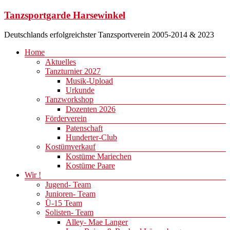
Zum
Tanzsportgarde Harsewinkel
Inhalt
springen
Deutschlands erfolgreichster Tanzsportverein 2005-2014 & 2023
Menü
Home
Aktuelles
Tanzturnier 2027
Musik-Upload
Urkunde
Tanzworkshop
Dozenten 2026
Förderverein
Patenschaft
Hunderter-Club
Kostümverkauf
Kostüme Mariechen
Kostüme Paare
Wir !
Jugend- Team
Junioren- Team
Ü-15 Team
Solisten- Team
Alley- Mae Langer