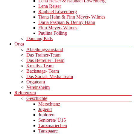
Lena Reiser & Raphael Löwenberg
Lena Reiser
Raphael Löwenberg
Tiana Hahn & Finn Meyer- Wilmes
Daria Pastijan & Denny Hahn
Finn Meyer- Wilmes
Paulina Fölling
Dancing Kids
Orga
Abteilungsvorstand
Das Trainer-Team
Das Betreuer- Team
Kreativ- Team
Backstage- Team
Das Social- Media Team
Orgateam
Vereinsheim
Referenzen
Geschichte
Marschtanz
Jugend
Junioren
Senioren/ Ü15
Tanzmariechen
Tanzpaare