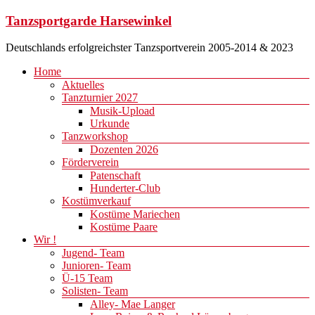
Zum
Tanzsportgarde Harsewinkel
Inhalt
springen
Deutschlands erfolgreichster Tanzsportverein 2005-2014 & 2023
Menü
Home
Aktuelles
Tanzturnier 2027
Musik-Upload
Urkunde
Tanzworkshop
Dozenten 2026
Förderverein
Patenschaft
Hunderter-Club
Kostümverkauf
Kostüme Mariechen
Kostüme Paare
Wir !
Jugend- Team
Junioren- Team
Ü-15 Team
Solisten- Team
Alley- Mae Langer