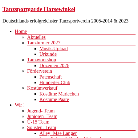
Zum
Tanzsportgarde Harsewinkel
Inhalt
springen
Deutschlands erfolgreichster Tanzsportverein 2005-2014 & 2023
Menü
Home
Aktuelles
Tanzturnier 2027
Musik-Upload
Urkunde
Tanzworkshop
Dozenten 2026
Förderverein
Patenschaft
Hunderter-Club
Kostümverkauf
Kostüme Mariechen
Kostüme Paare
Wir !
Jugend- Team
Junioren- Team
Ü-15 Team
Solisten- Team
Alley- Mae Langer