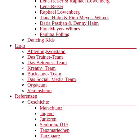
Lena Reiser & Raphael Löwenberg
Lena Reiser
Raphael Löwenberg
Tiana Hahn & Finn Meyer- Wilmes
Daria Pastijan & Denny Hahn
Finn Meyer- Wilmes
Paulina Fölling
Dancing Kids
Orga
Abteilungsvorstand
Das Trainer-Team
Das Betreuer- Team
Kreativ- Team
Backstage- Team
Das Social- Media Team
Orgateam
Vereinsheim
Referenzen
Geschichte
Marschtanz
Jugend
Junioren
Senioren/ Ü15
Tanzmariechen
Tanzpaare