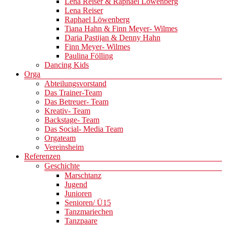
Lena Reiser & Raphael Löwenberg
Lena Reiser
Raphael Löwenberg
Tiana Hahn & Finn Meyer- Wilmes
Daria Pastijan & Denny Hahn
Finn Meyer- Wilmes
Paulina Fölling
Dancing Kids
Orga
Abteilungsvorstand
Das Trainer-Team
Das Betreuer- Team
Kreativ- Team
Backstage- Team
Das Social- Media Team
Orgateam
Vereinsheim
Referenzen
Geschichte
Marschtanz
Jugend
Junioren
Senioren/ Ü15
Tanzmariechen
Tanzpaare