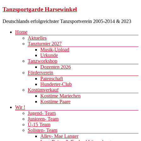
Zum
Tanzsportgarde Harsewinkel
Inhalt
springen
Deutschlands erfolgreichster Tanzsportverein 2005-2014 & 2023
Menü
Home
Aktuelles
Tanzturnier 2027
Musik-Upload
Urkunde
Tanzworkshop
Dozenten 2026
Förderverein
Patenschaft
Hunderter-Club
Kostümverkauf
Kostüme Mariechen
Kostüme Paare
Wir !
Jugend- Team
Junioren- Team
Ü-15 Team
Solisten- Team
Alley- Mae Langer