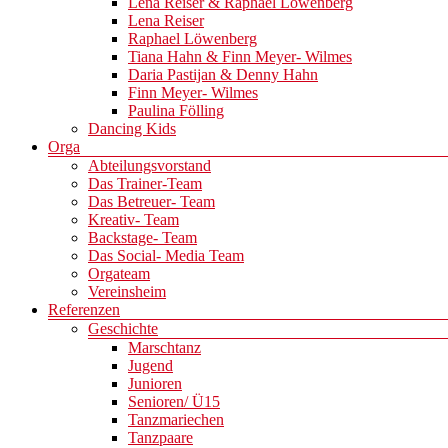
Lena Reiser & Raphael Löwenberg
Lena Reiser
Raphael Löwenberg
Tiana Hahn & Finn Meyer- Wilmes
Daria Pastijan & Denny Hahn
Finn Meyer- Wilmes
Paulina Fölling
Dancing Kids
Orga
Abteilungsvorstand
Das Trainer-Team
Das Betreuer- Team
Kreativ- Team
Backstage- Team
Das Social- Media Team
Orgateam
Vereinsheim
Referenzen
Geschichte
Marschtanz
Jugend
Junioren
Senioren/ Ü15
Tanzmariechen
Tanzpaare