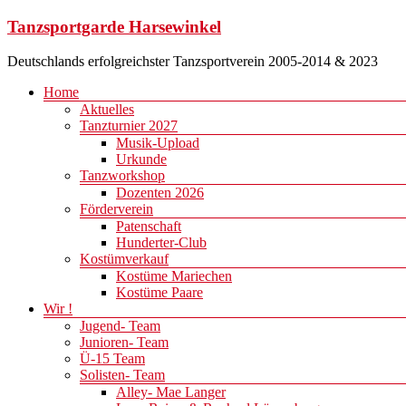
Zum
Tanzsportgarde Harsewinkel
Inhalt
springen
Deutschlands erfolgreichster Tanzsportverein 2005-2014 & 2023
Menü
Home
Aktuelles
Tanzturnier 2027
Musik-Upload
Urkunde
Tanzworkshop
Dozenten 2026
Förderverein
Patenschaft
Hunderter-Club
Kostümverkauf
Kostüme Mariechen
Kostüme Paare
Wir !
Jugend- Team
Junioren- Team
Ü-15 Team
Solisten- Team
Alley- Mae Langer