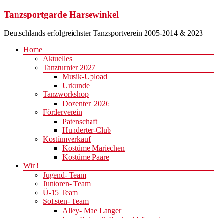
Zum
Tanzsportgarde Harsewinkel
Inhalt
springen
Deutschlands erfolgreichster Tanzsportverein 2005-2014 & 2023
Menü
Home
Aktuelles
Tanzturnier 2027
Musik-Upload
Urkunde
Tanzworkshop
Dozenten 2026
Förderverein
Patenschaft
Hunderter-Club
Kostümverkauf
Kostüme Mariechen
Kostüme Paare
Wir !
Jugend- Team
Junioren- Team
Ü-15 Team
Solisten- Team
Alley- Mae Langer