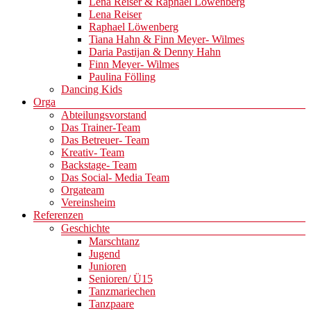
Lena Reiser & Raphael Löwenberg
Lena Reiser
Raphael Löwenberg
Tiana Hahn & Finn Meyer- Wilmes
Daria Pastijan & Denny Hahn
Finn Meyer- Wilmes
Paulina Fölling
Dancing Kids
Orga
Abteilungsvorstand
Das Trainer-Team
Das Betreuer- Team
Kreativ- Team
Backstage- Team
Das Social- Media Team
Orgateam
Vereinsheim
Referenzen
Geschichte
Marschtanz
Jugend
Junioren
Senioren/ Ü15
Tanzmariechen
Tanzpaare