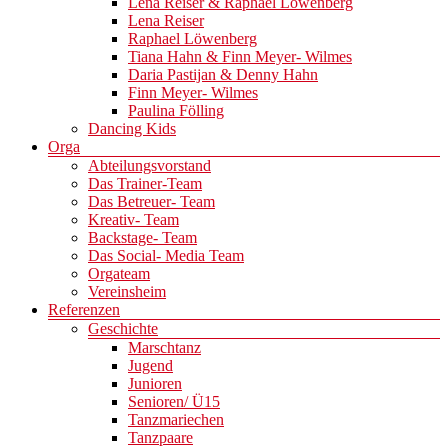
Lena Reiser & Raphael Löwenberg
Lena Reiser
Raphael Löwenberg
Tiana Hahn & Finn Meyer- Wilmes
Daria Pastijan & Denny Hahn
Finn Meyer- Wilmes
Paulina Fölling
Dancing Kids
Orga
Abteilungsvorstand
Das Trainer-Team
Das Betreuer- Team
Kreativ- Team
Backstage- Team
Das Social- Media Team
Orgateam
Vereinsheim
Referenzen
Geschichte
Marschtanz
Jugend
Junioren
Senioren/ Ü15
Tanzmariechen
Tanzpaare