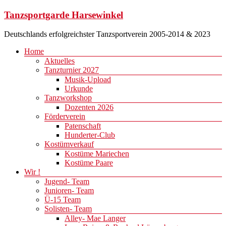
Zum
Tanzsportgarde Harsewinkel
Inhalt
springen
Deutschlands erfolgreichster Tanzsportverein 2005-2014 & 2023
Menü
Home
Aktuelles
Tanzturnier 2027
Musik-Upload
Urkunde
Tanzworkshop
Dozenten 2026
Förderverein
Patenschaft
Hunderter-Club
Kostümverkauf
Kostüme Mariechen
Kostüme Paare
Wir !
Jugend- Team
Junioren- Team
Ü-15 Team
Solisten- Team
Alley- Mae Langer