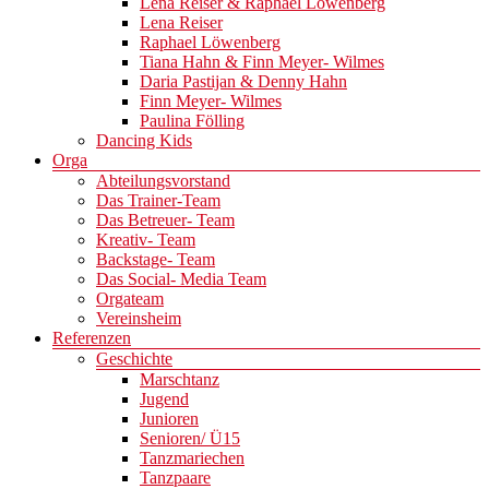
Lena Reiser & Raphael Löwenberg
Lena Reiser
Raphael Löwenberg
Tiana Hahn & Finn Meyer- Wilmes
Daria Pastijan & Denny Hahn
Finn Meyer- Wilmes
Paulina Fölling
Dancing Kids
Orga
Abteilungsvorstand
Das Trainer-Team
Das Betreuer- Team
Kreativ- Team
Backstage- Team
Das Social- Media Team
Orgateam
Vereinsheim
Referenzen
Geschichte
Marschtanz
Jugend
Junioren
Senioren/ Ü15
Tanzmariechen
Tanzpaare