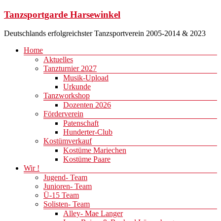
Zum
Tanzsportgarde Harsewinkel
Inhalt
springen
Deutschlands erfolgreichster Tanzsportverein 2005-2014 & 2023
Menü
Home
Aktuelles
Tanzturnier 2027
Musik-Upload
Urkunde
Tanzworkshop
Dozenten 2026
Förderverein
Patenschaft
Hunderter-Club
Kostümverkauf
Kostüme Mariechen
Kostüme Paare
Wir !
Jugend- Team
Junioren- Team
Ü-15 Team
Solisten- Team
Alley- Mae Langer