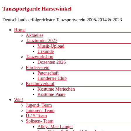
Zum
Tanzsportgarde Harsewinkel
Inhalt
springen
Deutschlands erfolgreichster Tanzsportverein 2005-2014 & 2023
Menü
Home
Aktuelles
Tanzturnier 2027
Musik-Upload
Urkunde
Tanzworkshop
Dozenten 2026
Förderverein
Patenschaft
Hunderter-Club
Kostümverkauf
Kostüme Mariechen
Kostüme Paare
Wir !
Jugend- Team
Junioren- Team
Ü-15 Team
Solisten- Team
Alley- Mae Langer