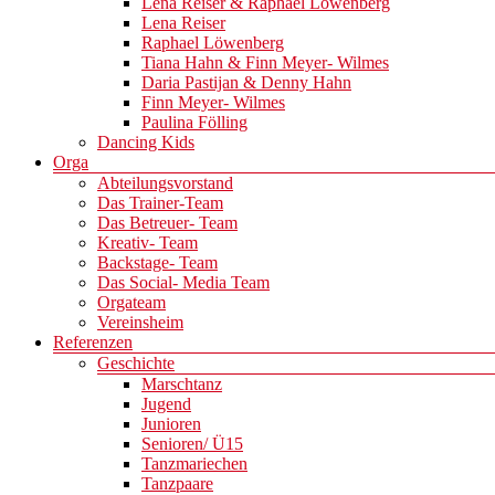
Lena Reiser & Raphael Löwenberg
Lena Reiser
Raphael Löwenberg
Tiana Hahn & Finn Meyer- Wilmes
Daria Pastijan & Denny Hahn
Finn Meyer- Wilmes
Paulina Fölling
Dancing Kids
Orga
Abteilungsvorstand
Das Trainer-Team
Das Betreuer- Team
Kreativ- Team
Backstage- Team
Das Social- Media Team
Orgateam
Vereinsheim
Referenzen
Geschichte
Marschtanz
Jugend
Junioren
Senioren/ Ü15
Tanzmariechen
Tanzpaare