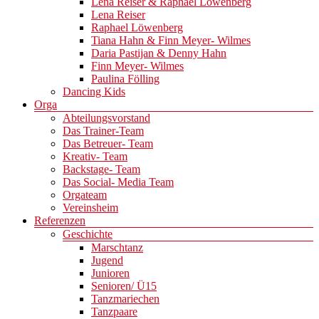
Lena Reiser & Raphael Löwenberg
Lena Reiser
Raphael Löwenberg
Tiana Hahn & Finn Meyer- Wilmes
Daria Pastijan & Denny Hahn
Finn Meyer- Wilmes
Paulina Fölling
Dancing Kids
Orga
Abteilungsvorstand
Das Trainer-Team
Das Betreuer- Team
Kreativ- Team
Backstage- Team
Das Social- Media Team
Orgateam
Vereinsheim
Referenzen
Geschichte
Marschtanz
Jugend
Junioren
Senioren/ Ü15
Tanzmariechen
Tanzpaare