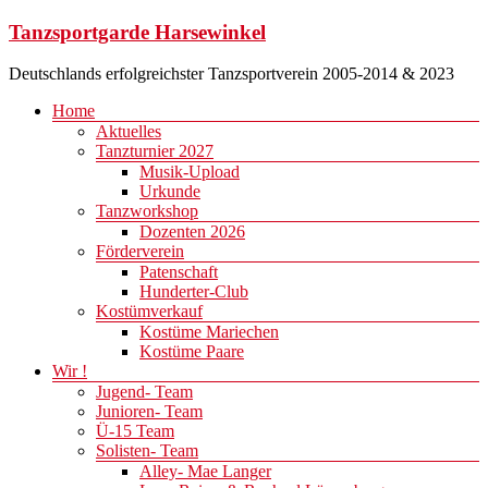
Zum
Tanzsportgarde Harsewinkel
Inhalt
springen
Deutschlands erfolgreichster Tanzsportverein 2005-2014 & 2023
Menü
Home
Aktuelles
Tanzturnier 2027
Musik-Upload
Urkunde
Tanzworkshop
Dozenten 2026
Förderverein
Patenschaft
Hunderter-Club
Kostümverkauf
Kostüme Mariechen
Kostüme Paare
Wir !
Jugend- Team
Junioren- Team
Ü-15 Team
Solisten- Team
Alley- Mae Langer