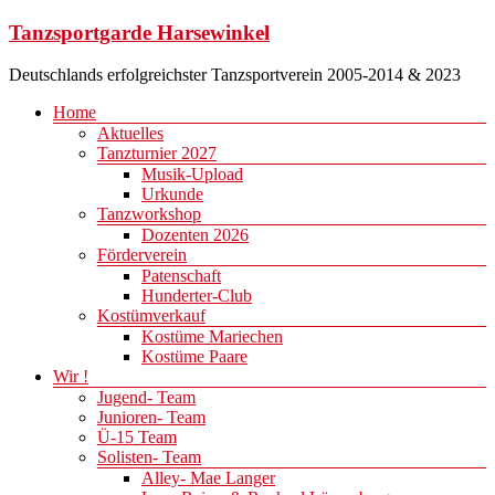
Zum
Tanzsportgarde Harsewinkel
Inhalt
springen
Deutschlands erfolgreichster Tanzsportverein 2005-2014 & 2023
Menü
Home
Aktuelles
Tanzturnier 2027
Musik-Upload
Urkunde
Tanzworkshop
Dozenten 2026
Förderverein
Patenschaft
Hunderter-Club
Kostümverkauf
Kostüme Mariechen
Kostüme Paare
Wir !
Jugend- Team
Junioren- Team
Ü-15 Team
Solisten- Team
Alley- Mae Langer