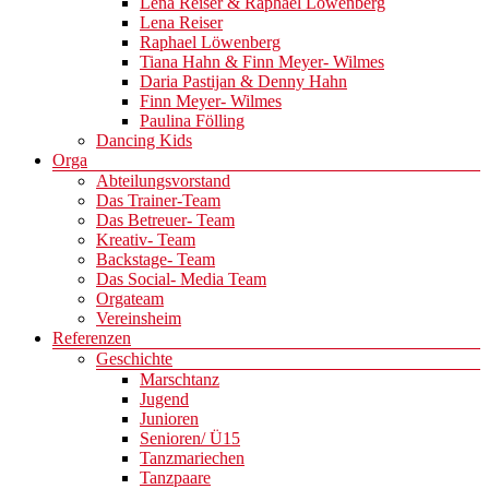
Lena Reiser & Raphael Löwenberg
Lena Reiser
Raphael Löwenberg
Tiana Hahn & Finn Meyer- Wilmes
Daria Pastijan & Denny Hahn
Finn Meyer- Wilmes
Paulina Fölling
Dancing Kids
Orga
Abteilungsvorstand
Das Trainer-Team
Das Betreuer- Team
Kreativ- Team
Backstage- Team
Das Social- Media Team
Orgateam
Vereinsheim
Referenzen
Geschichte
Marschtanz
Jugend
Junioren
Senioren/ Ü15
Tanzmariechen
Tanzpaare