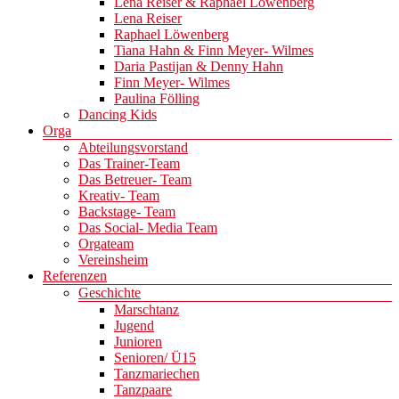
Lena Reiser & Raphael Löwenberg
Lena Reiser
Raphael Löwenberg
Tiana Hahn & Finn Meyer- Wilmes
Daria Pastijan & Denny Hahn
Finn Meyer- Wilmes
Paulina Fölling
Dancing Kids
Orga
Abteilungsvorstand
Das Trainer-Team
Das Betreuer- Team
Kreativ- Team
Backstage- Team
Das Social- Media Team
Orgateam
Vereinsheim
Referenzen
Geschichte
Marschtanz
Jugend
Junioren
Senioren/ Ü15
Tanzmariechen
Tanzpaare