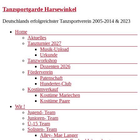
Zum
Tanzsportgarde Harsewinkel
Inhalt
springen
Deutschlands erfolgreichster Tanzsportverein 2005-2014 & 2023
Menü
Home
Aktuelles
Tanzturnier 2027
Musik-Upload
Urkunde
Tanzworkshop
Dozenten 2026
Förderverein
Patenschaft
Hunderter-Club
Kostümverkauf
Kostüme Mariechen
Kostüme Paare
Wir !
Jugend- Team
Junioren- Team
Ü-15 Team
Solisten- Team
Alley- Mae Langer