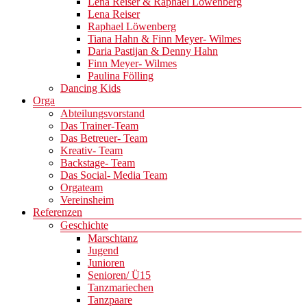
Lena Reiser & Raphael Löwenberg
Lena Reiser
Raphael Löwenberg
Tiana Hahn & Finn Meyer- Wilmes
Daria Pastijan & Denny Hahn
Finn Meyer- Wilmes
Paulina Fölling
Dancing Kids
Orga
Abteilungsvorstand
Das Trainer-Team
Das Betreuer- Team
Kreativ- Team
Backstage- Team
Das Social- Media Team
Orgateam
Vereinsheim
Referenzen
Geschichte
Marschtanz
Jugend
Junioren
Senioren/ Ü15
Tanzmariechen
Tanzpaare