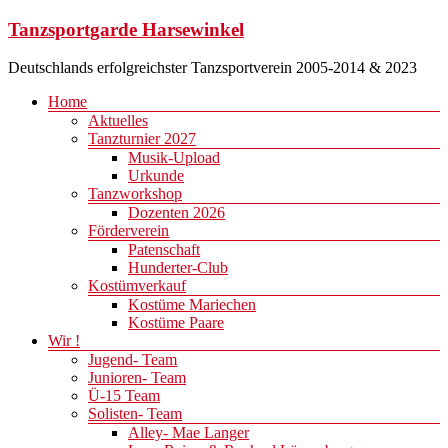
Zum
Tanzsportgarde Harsewinkel
Inhalt
springen
Deutschlands erfolgreichster Tanzsportverein 2005-2014 & 2023
Menü
Home
Aktuelles
Tanzturnier 2027
Musik-Upload
Urkunde
Tanzworkshop
Dozenten 2026
Förderverein
Patenschaft
Hunderter-Club
Kostümverkauf
Kostüme Mariechen
Kostüme Paare
Wir !
Jugend- Team
Junioren- Team
Ü-15 Team
Solisten- Team
Alley- Mae Langer