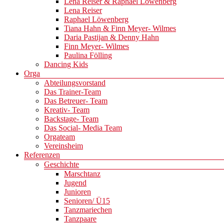
Lena Reiser & Raphael Löwenberg
Lena Reiser
Raphael Löwenberg
Tiana Hahn & Finn Meyer- Wilmes
Daria Pastijan & Denny Hahn
Finn Meyer- Wilmes
Paulina Fölling
Dancing Kids
Orga
Abteilungsvorstand
Das Trainer-Team
Das Betreuer- Team
Kreativ- Team
Backstage- Team
Das Social- Media Team
Orgateam
Vereinsheim
Referenzen
Geschichte
Marschtanz
Jugend
Junioren
Senioren/ Ü15
Tanzmariechen
Tanzpaare