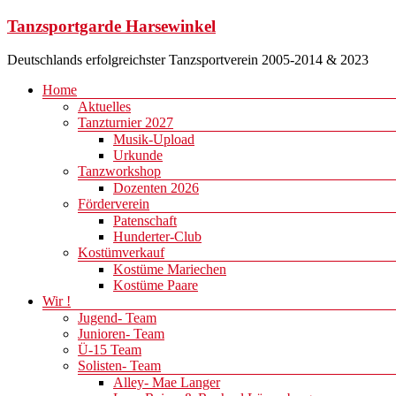
Zum
Tanzsportgarde Harsewinkel
Inhalt
springen
Deutschlands erfolgreichster Tanzsportverein 2005-2014 & 2023
Menü
Home
Aktuelles
Tanzturnier 2027
Musik-Upload
Urkunde
Tanzworkshop
Dozenten 2026
Förderverein
Patenschaft
Hunderter-Club
Kostümverkauf
Kostüme Mariechen
Kostüme Paare
Wir !
Jugend- Team
Junioren- Team
Ü-15 Team
Solisten- Team
Alley- Mae Langer