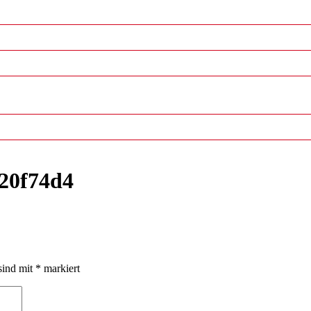
20f74d4
sind mit
*
markiert