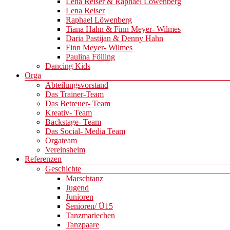
Lena Reiser & Raphael Löwenberg
Lena Reiser
Raphael Löwenberg
Tiana Hahn & Finn Meyer- Wilmes
Daria Pastijan & Denny Hahn
Finn Meyer- Wilmes
Paulina Fölling
Dancing Kids
Orga
Abteilungsvorstand
Das Trainer-Team
Das Betreuer- Team
Kreativ- Team
Backstage- Team
Das Social- Media Team
Orgateam
Vereinsheim
Referenzen
Geschichte
Marschtanz
Jugend
Junioren
Senioren/ Ü15
Tanzmariechen
Tanzpaare