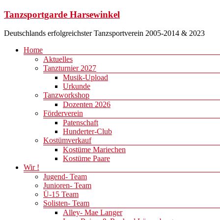
Zum
Tanzsportgarde Harsewinkel
Inhalt
springen
Deutschlands erfolgreichster Tanzsportverein 2005-2014 & 2023
Menü
Home
Aktuelles
Tanzturnier 2027
Musik-Upload
Urkunde
Tanzworkshop
Dozenten 2026
Förderverein
Patenschaft
Hunderter-Club
Kostümverkauf
Kostüme Mariechen
Kostüme Paare
Wir !
Jugend- Team
Junioren- Team
Ü-15 Team
Solisten- Team
Alley- Mae Langer