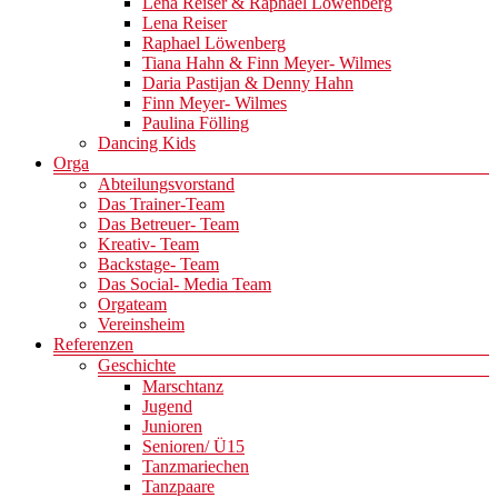
Lena Reiser & Raphael Löwenberg
Lena Reiser
Raphael Löwenberg
Tiana Hahn & Finn Meyer- Wilmes
Daria Pastijan & Denny Hahn
Finn Meyer- Wilmes
Paulina Fölling
Dancing Kids
Orga
Abteilungsvorstand
Das Trainer-Team
Das Betreuer- Team
Kreativ- Team
Backstage- Team
Das Social- Media Team
Orgateam
Vereinsheim
Referenzen
Geschichte
Marschtanz
Jugend
Junioren
Senioren/ Ü15
Tanzmariechen
Tanzpaare