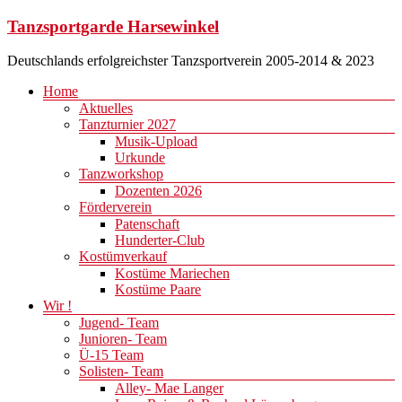
Zum
Tanzsportgarde Harsewinkel
Inhalt
springen
Deutschlands erfolgreichster Tanzsportverein 2005-2014 & 2023
Menü
Home
Aktuelles
Tanzturnier 2027
Musik-Upload
Urkunde
Tanzworkshop
Dozenten 2026
Förderverein
Patenschaft
Hunderter-Club
Kostümverkauf
Kostüme Mariechen
Kostüme Paare
Wir !
Jugend- Team
Junioren- Team
Ü-15 Team
Solisten- Team
Alley- Mae Langer