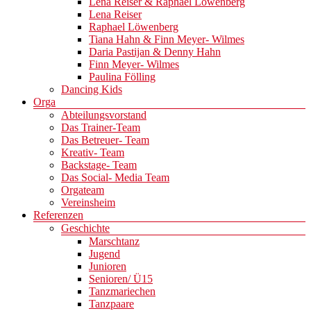
Lena Reiser & Raphael Löwenberg
Lena Reiser
Raphael Löwenberg
Tiana Hahn & Finn Meyer- Wilmes
Daria Pastijan & Denny Hahn
Finn Meyer- Wilmes
Paulina Fölling
Dancing Kids
Orga
Abteilungsvorstand
Das Trainer-Team
Das Betreuer- Team
Kreativ- Team
Backstage- Team
Das Social- Media Team
Orgateam
Vereinsheim
Referenzen
Geschichte
Marschtanz
Jugend
Junioren
Senioren/ Ü15
Tanzmariechen
Tanzpaare