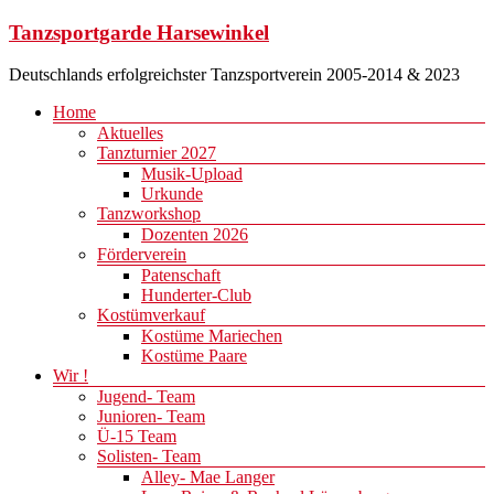
Zum
Tanzsportgarde Harsewinkel
Inhalt
springen
Deutschlands erfolgreichster Tanzsportverein 2005-2014 & 2023
Menü
Home
Aktuelles
Tanzturnier 2027
Musik-Upload
Urkunde
Tanzworkshop
Dozenten 2026
Förderverein
Patenschaft
Hunderter-Club
Kostümverkauf
Kostüme Mariechen
Kostüme Paare
Wir !
Jugend- Team
Junioren- Team
Ü-15 Team
Solisten- Team
Alley- Mae Langer