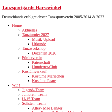
Zum
Tanzsportgarde Harsewinkel
Inhalt
springen
Deutschlands erfolgreichster Tanzsportverein 2005-2014 & 2023
Menü
Home
Aktuelles
Tanzturnier 2027
Musik-Upload
Urkunde
Tanzworkshop
Dozenten 2026
Förderverein
Patenschaft
Hunderter-Club
Kostümverkauf
Kostüme Mariechen
Kostüme Paare
Wir !
Jugend- Team
Junioren- Team
Ü-15 Team
Solisten- Team
Alley- Mae Langer