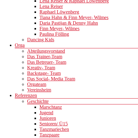
Lena Reiser & Raphael Löwenberg
Lena Reiser
Raphael Löwenberg
Tiana Hahn & Finn Meyer- Wilmes
Daria Pastijan & Denny Hahn
Finn Meyer- Wilmes
Paulina Fölling
Dancing Kids
Orga
Abteilungsvorstand
Das Trainer-Team
Das Betreuer- Team
Kreativ- Team
Backstage- Team
Das Social- Media Team
Orgateam
Vereinsheim
Referenzen
Geschichte
Marschtanz
Jugend
Junioren
Senioren/ Ü15
Tanzmariechen
Tanzpaare