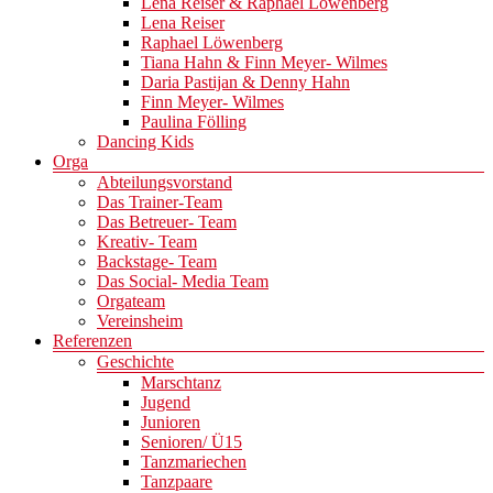
Lena Reiser & Raphael Löwenberg
Lena Reiser
Raphael Löwenberg
Tiana Hahn & Finn Meyer- Wilmes
Daria Pastijan & Denny Hahn
Finn Meyer- Wilmes
Paulina Fölling
Dancing Kids
Orga
Abteilungsvorstand
Das Trainer-Team
Das Betreuer- Team
Kreativ- Team
Backstage- Team
Das Social- Media Team
Orgateam
Vereinsheim
Referenzen
Geschichte
Marschtanz
Jugend
Junioren
Senioren/ Ü15
Tanzmariechen
Tanzpaare