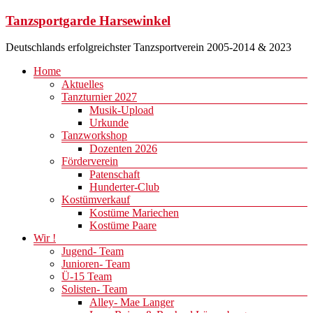
Zum
Tanzsportgarde Harsewinkel
Inhalt
springen
Deutschlands erfolgreichster Tanzsportverein 2005-2014 & 2023
Menü
Home
Aktuelles
Tanzturnier 2027
Musik-Upload
Urkunde
Tanzworkshop
Dozenten 2026
Förderverein
Patenschaft
Hunderter-Club
Kostümverkauf
Kostüme Mariechen
Kostüme Paare
Wir !
Jugend- Team
Junioren- Team
Ü-15 Team
Solisten- Team
Alley- Mae Langer